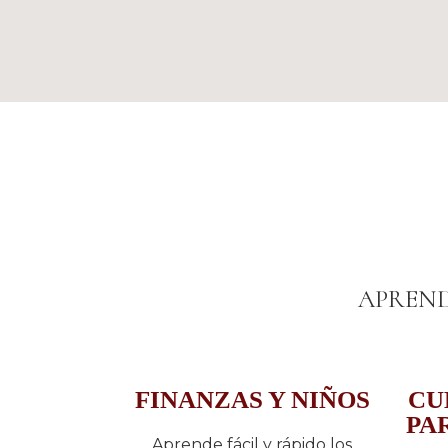
APREND
FINANZAS Y NIÑOS
CU
PA
Aprende fácil y rápido los