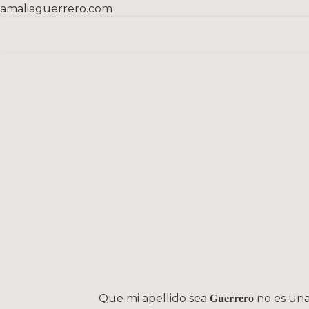
amaliaguerrero.com
Saltar
al
contenido
Que mi apellido sea
no es una
Guerrero